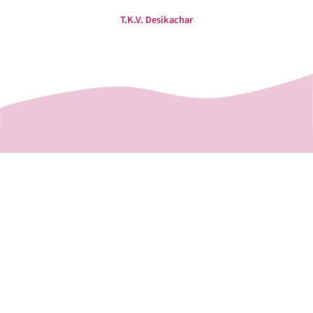
T.K.V. Desikachar
Viniyoga – der Yoga, der sich Dir anpasst
Meine Stunden orientieren sich am
Viniyoga
, einer
individuellen Form des Hatha Yoga in der Tradition von T.
Krishnamacharya und T.K.V. Desikachar. Hier steht der
Mensch im Mittelpunkt – nicht die perfekte Haltung.