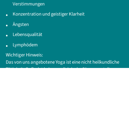
Verstimmungen
Konzentration und geistiger Klarheit
Ängsten
Lebensqualität
Lymphödem
Wichtiger Hinweis:
Das von uns angebotene Yoga ist eine nicht heilkundliche
Tätigkeit. Es findet keine medizinische Diagnosestellung
oder Behandlung statt. Wir diagnostizieren keine
körperlichen oder seelischen Krankheiten und führen keine
Heilbehandlungen durch. Unser Angebot ersetzt deshalb
keine medizinische Behandlung eines Arztes oder
Heilpraktikers.